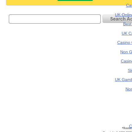
Meilleur Casino En Ligne
UK Casino Not On Gamstop
Casino Sites Not On Gamstop
Casinos Not On Gamstop
Slots Not On Gamstop
Meilleur Site De Casino En Ligne
Casino Non Aams
Non Gamstop Casino
Casinos Not On Gamstop
Meilleur Casino En Ligne France
Meilleur Site Casino En Ligne Belgique
Migliori Casino Online
Casino App
Meilleur Casino En Ligne Français
씨벳 먹튀
バカラ カジノ
Casino En Ligne Sans Depot
Casino En Ligne
Casino En Ligne Avis
온라인홀덤
Meilleur Casino En Ligne France
Migliori Casino Online Non AAMS
Siti Non AAMS
Siti Poker Non Aams
Casino En Ligne 2026