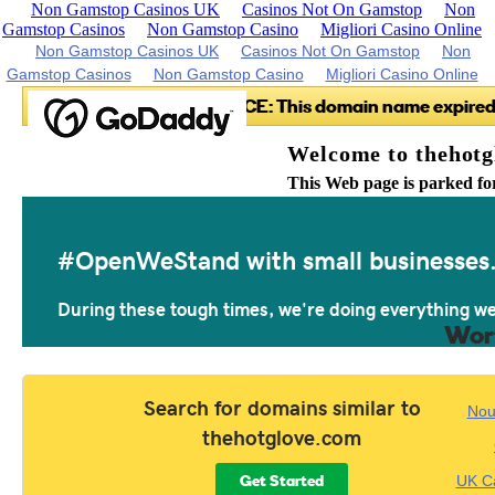
Non Gamstop Casinos UK
Casinos Not On Gamstop
Non
Gamstop Casinos
Non Gamstop Casino
Migliori Casino Online
Worth checking out
Casino Non Aams
Nouveau Casino En Ligne
Casino Non AAMS
UK Casinos Not On Gamstop
Casino Not On Gamstop
UK Online Casinos Not On Gamstop
Best Non Gamstop Casinos
UK Casinos Not On Gamstop
Casino Online Stranieri Non Aams
Non Gamstop Casino Sites UK
Casino Sites Not On Gamstop
Slots Not On Gamstop
UK Gambling Sites Not On Gamstop
Non Gamstop Casino UK
Non Aams Casino
Non Aams Casino
Casino Online
Casino Sites UK Only
UK Casinos Not On Gamstop