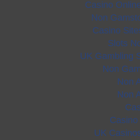
Casino Onlin
Non Gamsto
Casino Sit
Slots N
UK Gambling S
Non Gam
Non 
Non 
Cas
Casino
UK Casino