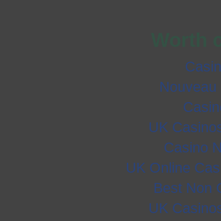
Worth 
Casi
Nouveau 
Casi
UK Casino
Casino 
UK Online Cas
Best Non 
UK Casino