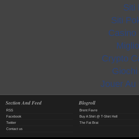
Sit
Siti P
Casino 
Migli
Crypto C
Gioch
Jouer Au
Section And Feed
Blogroll
RSS
Brent Favre
Facebook
Buy A Shirt @ T-Shirt Hell
Twitter
The Fat Brat
Contact us