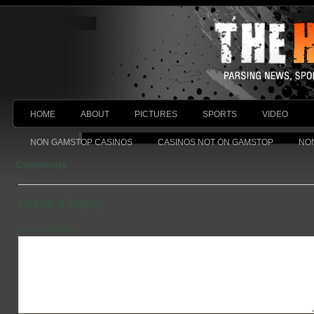
HOME
ABOUT
PICTURES
SPORTS
VIDEO
NON GAMSTOP CASINOS
CASINOS NOT ON GAMSTOP
NO
Comments
Leave a Reply
Your Comment: