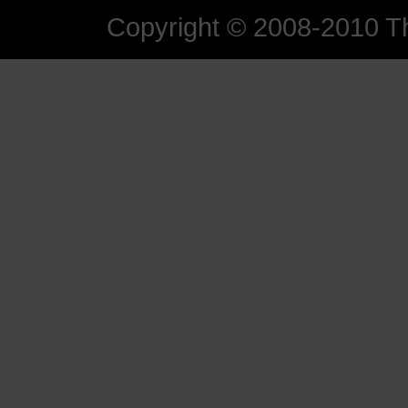
Copyright © 2008-2010 The